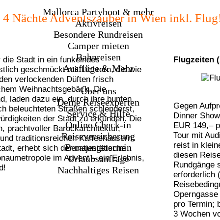
Mehr Reisen
Mallorca Partyboot & mehr
4 Nächte Adventszauber in Wien inkl. Flug
Aktivreisen
Besondere Rundreisen
Camper mieten
Bahnreisen
 die Stadt in ein funkelndes
Flugzeiten 
Ausflüge & Mehr
tlich geschmückt mit Lichtern, die wie
Service & Hilfe
 den verlockenden Düften frisch
ichem Weihnachtsgebäck. Die
Über uns
d, laden dazu ein, durch ihre bunten
Deine Reiseexperten
Gegen Aufpre
ch beleuchteten Straßen schlenderst,
Service & Hilfe
Dinner Show
ürdigkeiten der Stadt zu erkunden. Die
Online Check-in
EUR 149,– p.
, prachtvoller Barockarchitektur,
Tour mit Aud
Reiseversicherung
und traditionsreichen Kaffeehäusern.
reist in kle
Beratungstermin
adt, erhebt sich der majestätische
diesen Reise
aumetropole im Advent – ein Erlebnis,
Urlaubsanfrage
Rundgänge si
d!
Nachhaltiges Reisen
erforderlich
Reisebeding
Operngasse 
pro Termin; 
3 Wochen vo