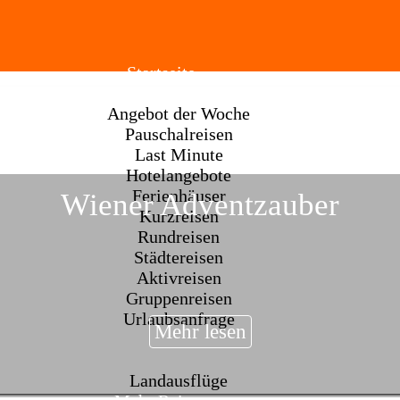
Startseite
Online buchen
Angebot der Woche
Pauschalreisen
Last Minute
Hotelangebote
Ferienhäuser
Wiener Adventzauber
Kurzreisen
Rundreisen
Städtereisen
Aktivreisen
Gruppenreisen
Urlaubsanfrage
Mehr lesen
Persönliche Beratung
Kreuzfahrt
Landausflüge