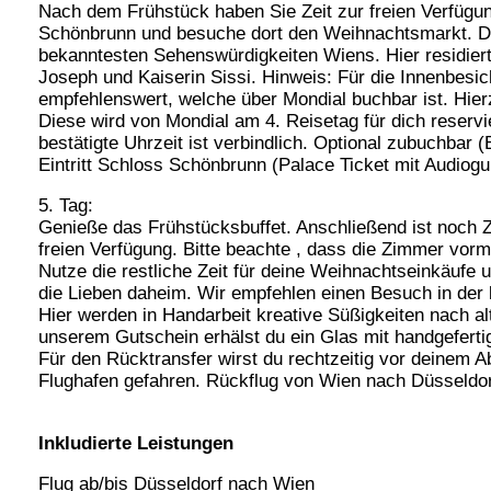
Nach dem Frühstück haben Sie Zeit zur freien Verfügu
Schönbrunn und besuche dort den Weihnachtsmarkt. D
bekanntesten Sehenswürdigkeiten Wiens. Hier residiert
Joseph und Kaiserin Sissi. Hinweis: Für die Innenbesic
empfehlenswert, welche über Mondial buchbar ist. Hierzu
Diese wird von Mondial am 4. Reisetag für dich reservie
bestätigte Uhrzeit ist verbindlich. Optional zubuchbar 
Eintritt Schloss Schönbrunn (Palace Ticket mit Audiogu
5. Tag:
Genieße das Frühstücksbuffet. Anschließend ist noch Z
freien Verfügung. Bitte beachte , dass die Zimmer vo
Nutze die restliche Zeit für deine Weihnachtseinkäufe
die Lieben daheim. Wir empfehlen einen Besuch in der
Hier werden in Handarbeit kreative Süßigkeiten nach alt
unserem Gutschein erhälst du ein Glas mit handgeferti
Für den Rücktransfer wirst du rechtzeitig vor deinem 
Flughafen gefahren. Rückflug von Wien nach Düsseldor
Inkludierte Leistungen
Flug ab/bis Düsseldorf nach Wien