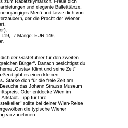
bis zum Radetzkymarsch. Freue dich
rbietungen und elegante Balletttänze,
 mehrgängiges Menü und lasse dich von
erzaubern, der die Pracht der Wiener
rt.
er).
 119,– / Mange: EUR 149,–
r.
dich der Gästeführer für den zweiten
greichen Bürger“. Danach besichtigst du
hema „Gustav Klimt und seine Zeit“
eßend gibt es einen kleinen
 Stärke dich für die freie Zeit am
 Besuche das Johann Strauss Museum
ittspreis. Oder entdecke Wien im
ltstadt. Tipp für Ihre
telkeller" sollte bei deiner Wien-Reise
lergewölben die typische Wiener
rung vorzunehmen.